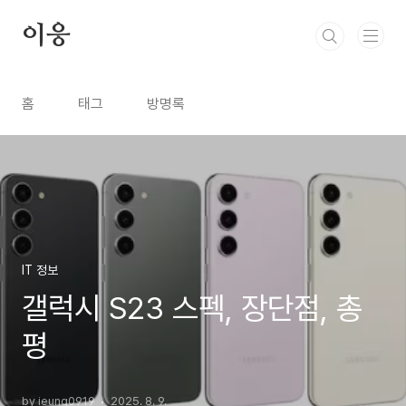
본문 바로가기
이응
홈
태그
방명록
IT 정보
갤럭시 S23 스펙, 장단점, 총
평
by ieung0919
2025. 8. 9.