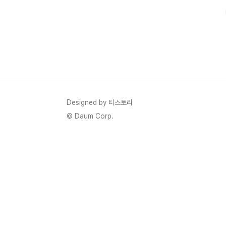
에서 입소문을 타고 있습니다. 1. Y700 3세대 스펙 이번 Y
Designed by 티스토리
© Daum Corp.