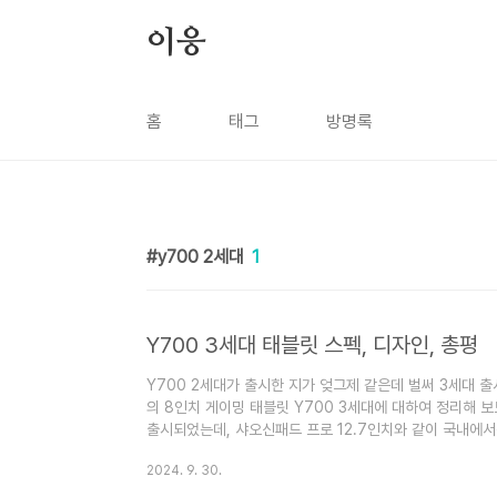
본문 바로가기
이응
홈
태그
방명록
y700 2세대
1
Y700 3세대 태블릿 스펙, 디자인, 총평
Y700 2세대가 출시한 지가 엊그제 같은데 벌써 3세대 출
의 8인치 게이밍 태블릿 Y700 3세대에 대하여 정리해 보
출시되었는데, 샤오신패드 프로 12.7인치와 같이 국내에
블릿으로 많이 알려져 있습니다. Y700 시리즈는 매번 출
2024. 9. 30.
청난 할인으로 국내에서 유명세를 타기 시작했습니다. 그도
는 스냅드래곤 8세대 시리즈를 탑재하고 가격이 30만 원