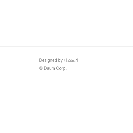
으로 선명하고 생생한 화면을 제공하며, 1~120Hz의 가변
Designed by 티스토리
© Daum Corp.