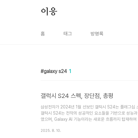
본문 바로가기
이응
홈
태그
방명록
galaxy s24
1
갤럭시 S24 스펙, 장단점, 총평
삼성전자가 2024년 1월 선보인 갤럭시 S24는 플래그십
갤럭시 S24는 전작의 성공적인 요소들을 기반으로 성능과 
였으며, Galaxy AI 기능이라는 새로운 흐름까지 탑재하
성능의 조화를 통해 실사용자에게 실질적인 만족감을 제공하
2025. 8. 10.
있는 스마트폰을 찾는 사용자에게 강한 인상을 주고 있습니다.
치 Dynamic AMOLED 2X 디스플레이를 탑재하고 있습니