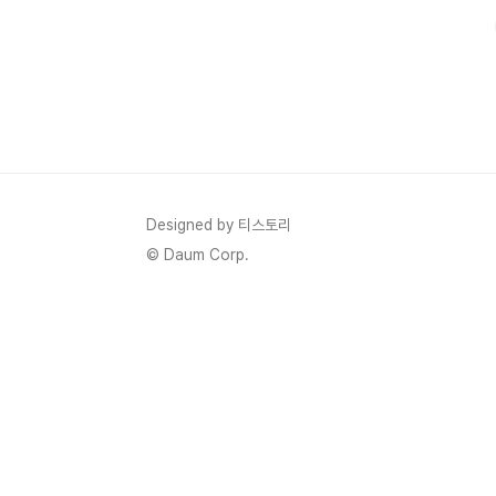
있습니다. CMF Phone1에는 MediaTek Dimensity 7..
Designed by 티스토리
© Daum Corp.