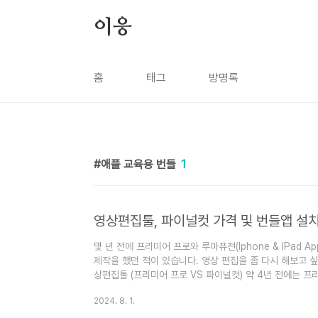
본문 바로가기
이응
홈
태그
방명록
애플 교육용 번들
1
영상편집툴, 파이널컷 가격 및 번들앱 설
몇 년 전에 프리미어 프로와 루마퓨전(Iphone & IPad 
제작을 했던 적이 있습니다. 영상 편집을 좀 다시 해보고 
상편집툴 (프리미어 프로 VS 파이널컷) 약 4년 전에는 프
해서 포토샵, 프리미어 프로, 일러스트레이터를 사용할 수 
2024. 8. 1.
정도의 금액이며 1년으로 환산하면 96만 원에 다다릅니다
어 프로와의 호환성이 그렇게 좋지 않다는 평이 아직까지도 