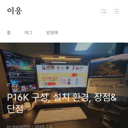
본문 바로가기
이응
홈
태그
방명록
IT 정보
P16K 구성, 설치 환경, 장점&
단점
by ieung0919
2024. 7. 2.