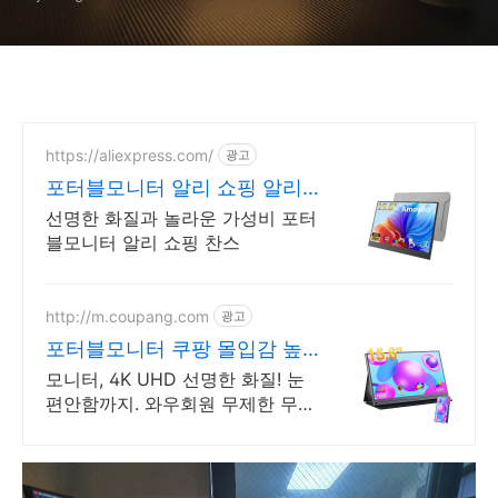
https://aliexpress.com/
광고
포터블모니터 알리 쇼핑 알리
익스프레스, 최저가 도전
선명한 화질과 놀라운 가성비 포터
블모니터 알리 쇼핑 찬스
http://m.coupang.com
광고
포터블모니터 쿠팡 몰입감 높
이는 게이밍 성능
모니터, 4K UHD 선명한 화질! 눈
편안함까지. 와우회원 무제한 무료
배송. 흐릿한 화면에 지쳤다면? 선
명한 모니터 로켓배송으로 만나보
세요.