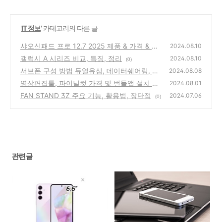
'
IT 정보
' 카테고리의 다른 글
샤오신패드 프로 12.7 2025 제품 & 가격 & 참
2024.08.10
고 자료
갤럭시 A 시리즈 비교, 특징, 정리
(0)
2024.08.10
(0)
서브폰 구성 방법 듀얼유심, 데이터쉐어링, 알
2024.08.08
뜰폰
영상편집툴, 파이널컷 가격 및 번들앱 설치 방
(0)
2024.08.01
법
FAN STAND 3Z 주요 기능, 활용법, 장단점
(0)
2024.07.06
(0)
관련글