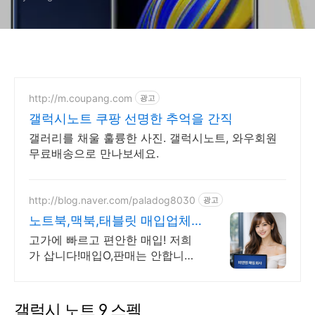
http://m.coupang.com
광고
갤럭시노트 쿠팡 선명한 추억을 간직
갤러리를 채울 훌륭한 사진. 갤럭시노트, 와우회원
무료배송으로 만나보세요.
http://blog.naver.com/paladog8030
광고
노트북,맥북,태블릿 매입업체
저희가 삽니다! 매입O판매X
고가에 빠르고 편안한 매입! 저희
가 삽니다!매입O,판매는 안합니
다!/17년된 회사 저희가 고객님의
노트북,맥북,태블릿PC를 삽니다!
매입O판매X /2015년식이후
갤럭시 노트 9 스펙