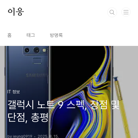
본문 바로가기
이응
홈
태그
방명록
IT 정보
갤럭시 노트 9 스펙, 장점 및
단점, 총평
by ieung0919
2025. 8. 15.