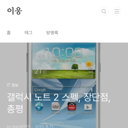
본문 바로가기
이응
홈
태그
방명록
IT 정보
갤럭시 노트 2 스펙, 장단점,
총평
by ieung0919
2025. 8. 11.